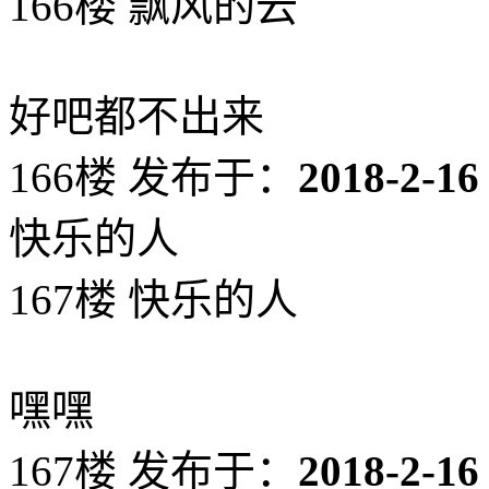
166楼 飘风的云
好吧都不出来
166楼
发布于：
2018-2-16
快乐的人
167楼 快乐的人
嘿嘿
167楼
发布于：
2018-2-16