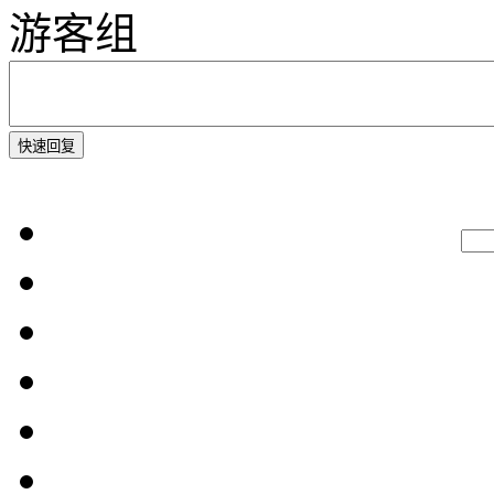
游客组
快速回复