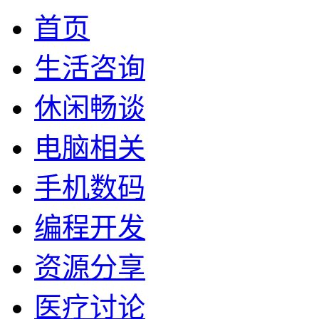
首页
生活咨询
休闲畅谈
电脑相关
手机数码
编程开发
资源分享
医疗讨论