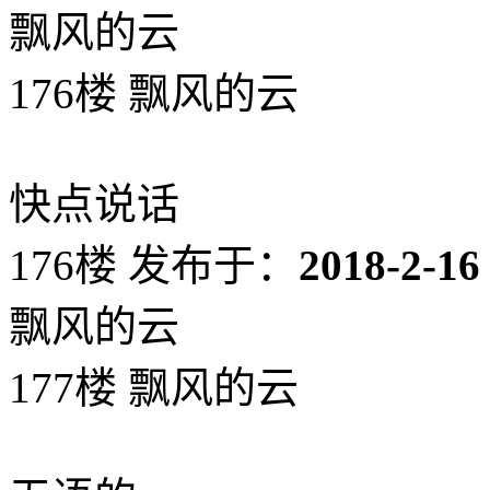
飘风的云
176楼 飘风的云
快点说话
176楼
发布于：
2018-2-16
飘风的云
177楼 飘风的云