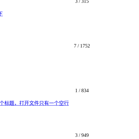
3 /
315
下
7 /
1752
1 /
834
有个标题，打开文件只有一个空行
3 /
949