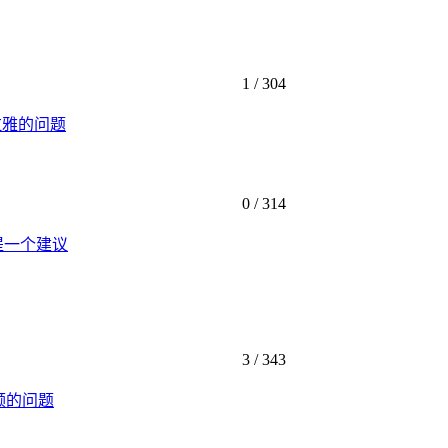
1 /
304
拉雅的问题
0 /
314
提一个建议
3 /
343
频的问题