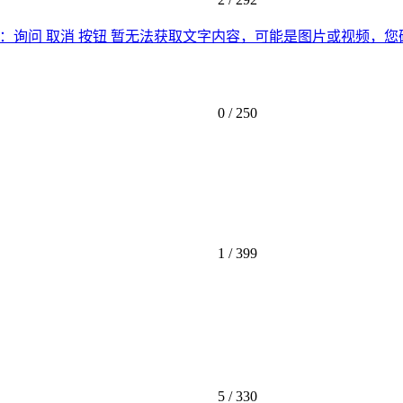
了：询问 取消 按钮 暂无法获取文字内容，可能是图片或视频，
0 /
250
1 /
399
5 /
330