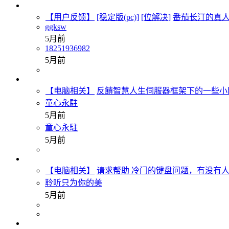
【用户反馈】
[稳定版(pc)]
[位解决]
番茄长汀的真人
ggksw
5月前
18251936982
5月前
【电脑相关】
反饋智慧人生伺服器框架下的一些小
童心永駐
5月前
童心永駐
5月前
【电脑相关】
请求帮助 冷门的键盘问题，有没有
聆听只为你的美
5月前