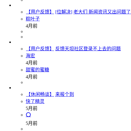
【用户反馈】
[位解决]
老大们 新闻资讯又出问题
粽叶子
4月前
【用户反馈】
反馈天坦社区登录不上去的问题
海宏
4月前
甜蜜的蜜糖
4月前
【休闲畅谈】
来报个到
快了精灵
5月前
⭕
5月前