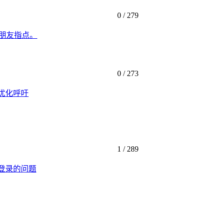
0 /
279
朋友指点。
0 /
273
优化呼吁
1 /
289
登录的问题