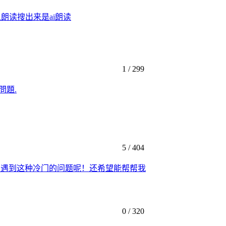
朗读搜出来是ai朗读
1 /
299
問題.
5 /
404
人遇到这种冷门的问题呢！还希望能帮帮我
0 /
320