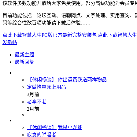
该软件多数功能开放给大家免费使用，部分高级功能为会员专
目前功能包括：论坛互动、语聊网点、文字处理、实用查询、
码等综合性数百项功能请下载后体验……
点此下载智慧人生PC版官方最新完整安装包
点此下载智慧人生
发新帖
最新主题
最新回复
【休闲畅谈】
你出运费我送两样物品
定做推拿床上用品
3月前
老李不老
2月前
【休闲畅谈】
我是小龙虾
寂寞的弹唱者