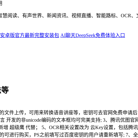
用
智慧阅读、有声世界、新闻资讯、视频直播、智能路标、OCR、
安卓版官方最新完整安装包
AI聊天DeepSeek免费体验入口
法等
支持超大音视频的文件上传，可用来转换语音讲座等，密钥可去官网免费申请
 开发的非unicode编码的文本框均可完美支持; 3、腾讯优图
 新增 超级鹰 代替； 5、OCR相关设置改为 云Key设置，包括
转换的可进行购买，PS之前填写过百度密钥的用户请重新填写; 7