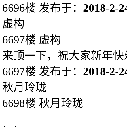
6696楼
发布于：
2018-2-2
虚构
6697楼 虚构
来顶一下，祝大家新年快
6697楼
发布于：
2018-2-2
秋月玲珑
6698楼 秋月玲珑