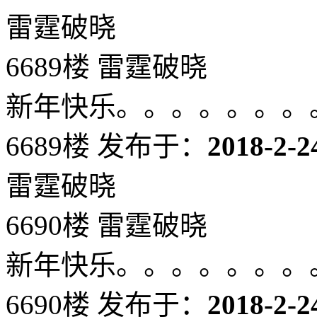
雷霆破晓
6689楼 雷霆破晓
新年快乐。。。。。。。
6689楼
发布于：
2018-2-2
雷霆破晓
6690楼 雷霆破晓
新年快乐。。。。。。。
6690楼
发布于：
2018-2-2