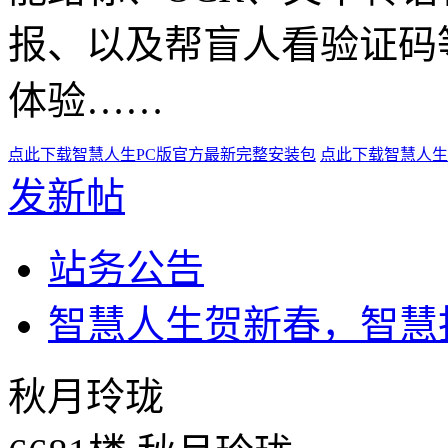
报、以及帮盲人看验证码
体验……
点此下载智慧人生PC版官方最新完整安装包
点此下载智慧人生
发新帖
站务公告
智慧人生贺新春，智慧
秋月玲珑