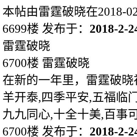
本帖由雷霆破晓在2018-02-2
6699楼
发布于：
2018-2-2
雷霆破晓
6700楼 雷霆破晓
在新的一年里，雷霆破晓
羊开泰,四季平安,五福临门
九九同心,十全十美,百事
6700楼
发布于：
2018-2-2