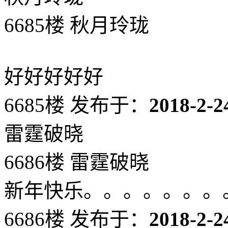
6685楼 秋月玲珑
好好好好好
6685楼
发布于：
2018-2-2
雷霆破晓
6686楼 雷霆破晓
新年快乐。。。。。。。
6686楼
发布于：
2018-2-2