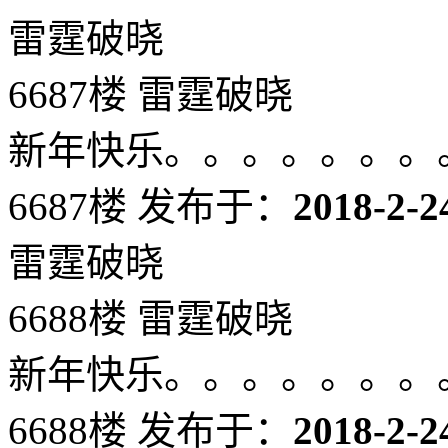
雷霆破晓
6687楼 雷霆破晓
新年快乐。。。。。。。
6687楼
发布于：
2018-2-2
雷霆破晓
6688楼 雷霆破晓
新年快乐。。。。。。。
6688楼
发布于：
2018-2-2