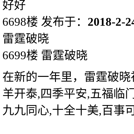
好好
6698楼
发布于：
2018-2-2
雷霆破晓
6699楼 雷霆破晓
在新的一年里，雷霆破晓
羊开泰,四季平安,五福临门
九九同心,十全十美,百事