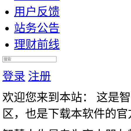
用户反馈
站务公告
理财前线
登录
注册
欢迎您来到本站： 这是
区，也是下载本软件的官